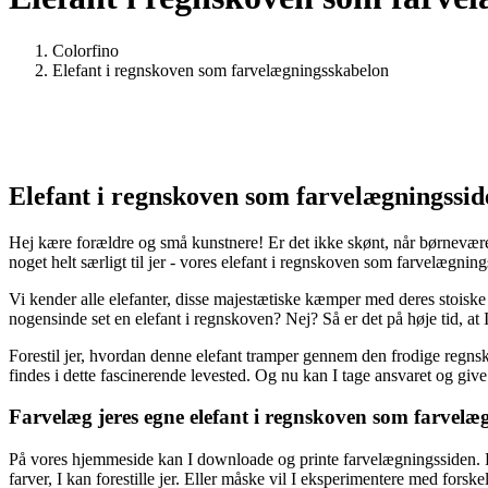
Colorfino
Elefant i regnskoven som farvelægningsskabelon
Elefant i regnskoven som farvelægningsside
Hej kære forældre og små kunstnere! Er det ikke skønt, når børneværels
noget helt særligt til jer - vores elefant i regnskoven som farvelægning
Vi kender alle elefanter, disse majestætiske kæmper med deres stois
nogensinde set en elefant i regnskoven? Nej? Så er det på høje tid, at I
Forestil jer, hvordan denne elefant tramper gennem den frodige regnskov
findes i dette fascinerende levested. Og nu kan I tage ansvaret og give
Farvelæg jeres egne elefant i regnskoven som farvelæg
På vores hjemmeside kan I downloade og printe farvelægningssiden. Find
farver, I kan forestille jer. Eller måske vil I eksperimentere med forsk