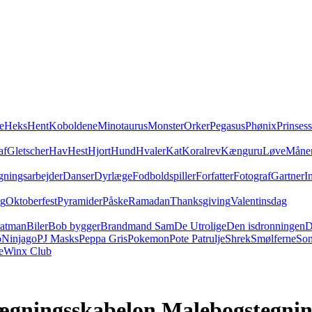
e
Heks
Hent
Koboldene
Minotaurus
Monster
Orker
Pegasus
Phønix
Prinses
af
Gletscher
Hav
Hest
Hjort
Hund
Hvaler
Kat
Koralrev
Kænguru
Løve
Måne
ningsarbejder
Danser
Dyrlæge
Fodboldspiller
Forfatter
Fotograf
Gartner
I
ag
Oktoberfest
Pyramider
Påske
Ramadan
Thanksgiving
Valentinsdag
atman
Biler
Bob bygger
Brandmand Sam
De Utrolige
Den isdronningen
D
o
Ninjago
PJ Masks
Peppa Gris
Pokemon
Pote Patrulje
Shrek
Smølferne
Son
e
Winx Club
lægningsskabelon Malebogstegni