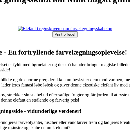
Print billede!
 - En fortryllende farvelægningsoplevelse!
et er fyldt med børnelatter og de små hænder bringer magiske billeder t
sside!
ke blikke og de enorme ører, der ikke kun beskytter dem mod varmen, m
 lader jeres fantasi løbe løbsk og giver denne eksotiske elefant liv med a
, strækker sin snabel ud efter saftige frugter og får jorden til at ryst
 denne elefant en strålende og farverig pels!
ningsside - vidunderlige verdener!
 jeres farveblyanter, tuscher eller vandfarver frem og lad jeres kreativi
ellige mønstre og skabe en unik elefant?