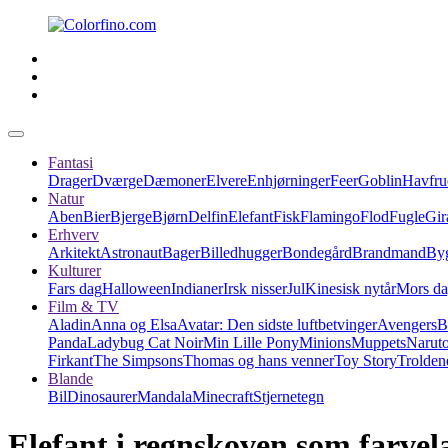
Fantasi
Drager
Dværge
Dæmoner
Elvere
Enhjørninger
Feer
Goblin
Havfru
Natur
Aben
Bier
Bjerge
Bjørn
Delfin
Elefant
Fisk
Flamingo
Flod
Fugle
Gir
Erhverv
Arkitekt
Astronaut
Bager
Billedhugger
Bondegård
Brandmand
Byg
Kulturer
Fars dag
Halloween
Indianer
Irsk nisser
Jul
Kinesisk nytår
Mors d
Film & TV
Aladin
Anna og Elsa
Avatar: Den sidste luftbetvinger
Avengers
B
Panda
Ladybug Cat Noir
Min Lille Pony
Minions
Muppets
Narut
Firkant
The Simpsons
Thomas og hans venner
Toy Story
Trolden
Blande
Bil
Dinosaurer
Mandala
Minecraft
Stjernetegn
Elefant i regnskoven som farve