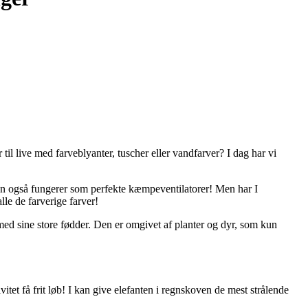
il live med farveblyanter, tuscher eller vandfarver? I dag har vi
en også fungerer som perfekte kæmpeventilatorer! Men har I
lle de farverige farver!
e med sine store fødder. Den er omgivet af planter og dyr, som kun
tet få frit løb! I kan give elefanten i regnskoven de mest strålende