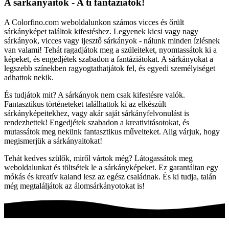
A sárkányaitok - A ti fantáziátok!
A Colorfino.com weboldalunkon számos vicces és őrült
sárkányképet találtok kifestéshez. Legyenek kicsi vagy nagy
sárkányok, vicces vagy ijesztő sárkányok - nálunk minden ízlésnek
van valami! Tehát ragadjátok meg a szüleiteket, nyomtassátok ki a
képeket, és engedjétek szabadon a fantáziátokat. A sárkányokat a
legszebb színekben ragyogtathatjátok fel, és egyedi személyiséget
adhattok nekik.
És tudjátok mit? A sárkányok nem csak kifestésre valók.
Fantasztikus történeteket találhattok ki az elkészült
sárkányképeitekhez, vagy akár saját sárkányfelvonulást is
rendezhettek! Engedjétek szabadon a kreativitásotokat, és
mutassátok meg nekünk fantasztikus műveiteket. Alig várjuk, hogy
megismerjük a sárkányaitokat!
Tehát kedves szülők, miről vártok még? Látogassátok meg
weboldalunkat és töltsétek le a sárkányképeket. Ez garantáltan egy
mókás és kreatív kaland lesz az egész családnak. És ki tudja, talán
még megtaláljátok az álomsárkányotokat is!