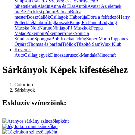
Simpson család
A Szépség és a Szörnyeteg
A
hihetetlenek
Aladin
Anna és Elsa
Autók
Avatar Az elemek
ura
Az én kicsi pónim
Batman
Bob a
mester
Bosszúállók
Csillagok Háborúja
Dóra a felfedező
Harry
Potter
Játékháború
Jégkorszak
Kung Fu Panda
Ladybug
Macska Noir
Naruto
Ninjago
PJ Maszkok
Peppa
Malac
Pokemon
Pókember
Shrek
Sonic a
Sündisznó
SpongyaBob Kockanadrág
Super Mario
Tappancs
Őrjárat
Thomas és barátai
Tróllok
Tűzoltó Sam
Winx Klub
Keverék
Autó
Csillagjegyek
Dinoszauruszok
Mandala
Minecraft
Sárkányok Képek kifestéséhez
Colorfino
Sárkányok
Exkluzív színezőink: