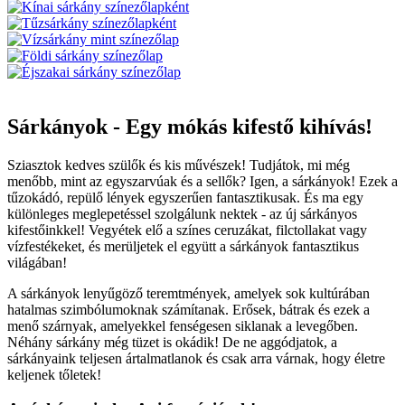
Sárkányok - Egy mókás kifestő kihívás!
Sziasztok kedves szülők és kis művészek! Tudjátok, mi még
menőbb, mint az egyszarvúak és a sellők? Igen, a sárkányok! Ezek a
tűzokádó, repülő lények egyszerűen fantasztikusak. És ma egy
különleges meglepetéssel szolgálunk nektek - az új sárkányos
kifestőinkkel! Vegyétek elő a színes ceruzákat, filctollakat vagy
vízfestékeket, és merüljetek el együtt a sárkányok fantasztikus
világában!
A sárkányok lenyűgöző teremtmények, amelyek sok kultúrában
hatalmas szimbólumoknak számítanak. Erősek, bátrak és ezek a
menő szárnyak, amelyekkel fenségesen siklanak a levegőben.
Néhány sárkány még tüzet is okádik! De ne aggódjatok, a
sárkányaink teljesen ártalmatlanok és csak arra várnak, hogy életre
keljenek tőletek!