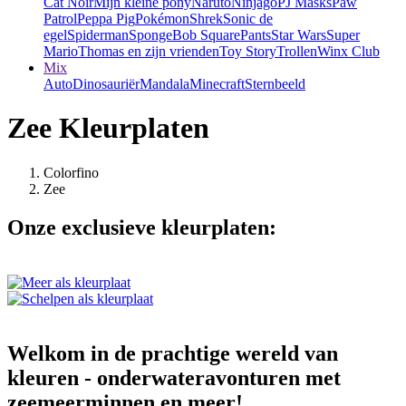
Cat Noir
Mijn kleine pony
Naruto
Ninjago
PJ Masks
Paw
Patrol
Peppa Pig
Pokémon
Shrek
Sonic de
egel
Spiderman
SpongeBob SquarePants
Star Wars
Super
Mario
Thomas en zijn vrienden
Toy Story
Trollen
Winx Club
Mix
Auto
Dinosauriër
Mandala
Minecraft
Sternbeeld
Zee Kleurplaten
Colorfino
Zee
Onze exclusieve kleurplaten:
Welkom in de prachtige wereld van
kleuren - onderwateravonturen met
zeemeerminnen en meer!