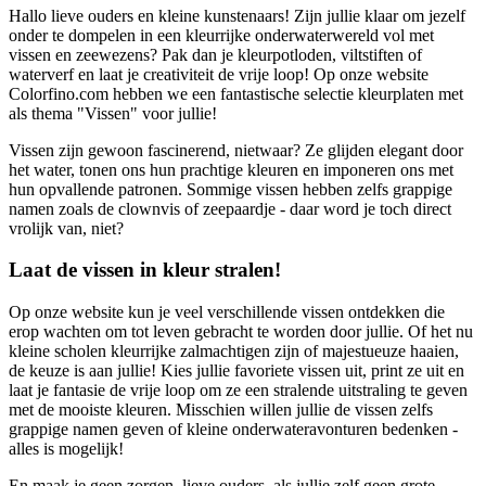
Hallo lieve ouders en kleine kunstenaars! Zijn jullie klaar om jezelf
onder te dompelen in een kleurrijke onderwaterwereld vol met
vissen en zeewezens? Pak dan je kleurpotloden, viltstiften of
waterverf en laat je creativiteit de vrije loop! Op onze website
Colorfino.com hebben we een fantastische selectie kleurplaten met
als thema "Vissen" voor jullie!
Vissen zijn gewoon fascinerend, nietwaar? Ze glijden elegant door
het water, tonen ons hun prachtige kleuren en imponeren ons met
hun opvallende patronen. Sommige vissen hebben zelfs grappige
namen zoals de clownvis of zeepaardje - daar word je toch direct
vrolijk van, niet?
Laat de vissen in kleur stralen!
Op onze website kun je veel verschillende vissen ontdekken die
erop wachten om tot leven gebracht te worden door jullie. Of het nu
kleine scholen kleurrijke zalmachtigen zijn of majestueuze haaien,
de keuze is aan jullie! Kies jullie favoriete vissen uit, print ze uit en
laat je fantasie de vrije loop om ze een stralende uitstraling te geven
met de mooiste kleuren. Misschien willen jullie de vissen zelfs
grappige namen geven of kleine onderwateravonturen bedenken -
alles is mogelijk!
En maak je geen zorgen, lieve ouders, als jullie zelf geen grote