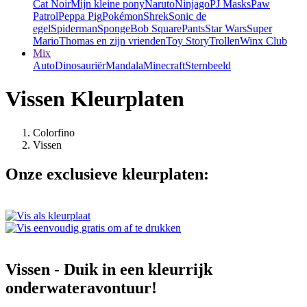
Cat Noir
Mijn kleine pony
Naruto
Ninjago
PJ Masks
Paw
Patrol
Peppa Pig
Pokémon
Shrek
Sonic de
egel
Spiderman
SpongeBob SquarePants
Star Wars
Super
Mario
Thomas en zijn vrienden
Toy Story
Trollen
Winx Club
Mix
Auto
Dinosauriër
Mandala
Minecraft
Sternbeeld
Vissen Kleurplaten
Colorfino
Vissen
Onze exclusieve kleurplaten:
Vissen - Duik in een kleurrijk
onderwateravontuur!